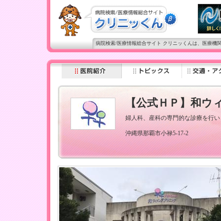
病院検索/医療情報総合サイト クリニッくんは、医療機
【公式ＨＰ】和ウ
婦人科、産科の専門的な診療を行い
沖縄県那覇市小禄5-17-2