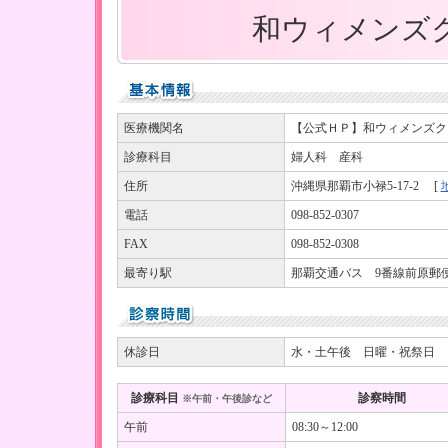
和ウィメンズクリ
医療機関名
【公式ＨＰ】和ウィメンズク
診療科目
婦人科 産科
住所
沖縄県那覇市小禄5-17-2 [
電話
098-852-0307
FAX
098-852-0308
最寄り駅
那覇交通バス 9番線前原郵
休診日
水・土午後 日曜・祝祭日
診療科目
診察時間
※午前・午後診など
午前
08:30～12:00