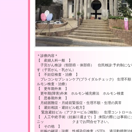
＊診療内容＊
【 産婦人科一般 】
子宮がん検診（頸部癌・体部癌） 住民検診:予約制にな
す（子宮がん・乳がん）
【 不妊症検査・治療 】
プレコンセプションケア(ブライダルチェック) 生理不順
ルモン検査・治療）
【 更年期外来 】
更年期(障害)外来 ホルモン補充療法 ホルモン検査
【 思春期外来 】
月経困難症・月経前緊張症・生理不順・生理の異常
【 避妊相談・避妊ピル処方】
緊急避妊ピル（アフターピル:2種類） 生理コントロー
【 人工中絶手術（妊娠11週まで）】:来院の際には事前に
ニッ クまでお問合せ下さい。
【 その他 】
妊娠の確認・診察 性感染症検査（STD) 過活動膀胱治