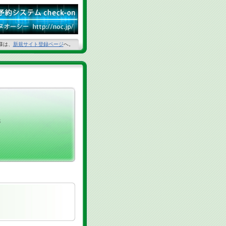
様は、
新規サイト登録ページ
へ。
8