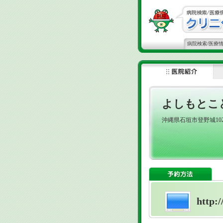
病院検索/医療
よしもとこ
沖縄県石垣市登野城10
http:/