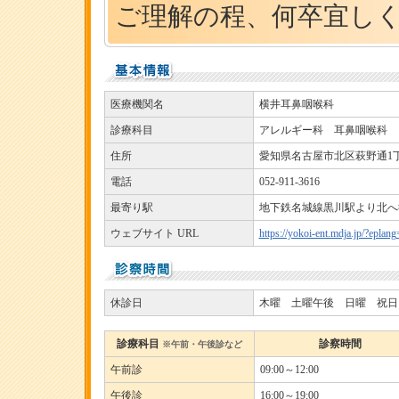
ご理解の程、何卒宜し
医療機関名
横井耳鼻咽喉科
診療科目
アレルギー科 耳鼻咽喉科
住所
愛知県名古屋市北区萩野通1丁目
電話
052-911-3616
最寄り駅
地下鉄名城線黒川駅より北へ
ウェブサイト URL
https://yokoi-ent.mdja.jp/?eplang
休診日
木曜 土曜午後 日曜 祝日
診療科目
診察時間
※午前・午後診など
午前診
09:00～12:00
午後診
16:00～19:00