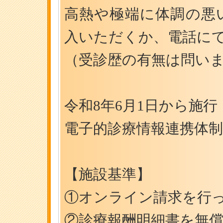
高熱や極端に体調の悪い
入いただくか、電話に
（受診歴の有無は問い
令和8年6月1日から施行
電子的診療情報連携体
【施設基準】
①オンライン請求を行
②診療報酬明細書を無