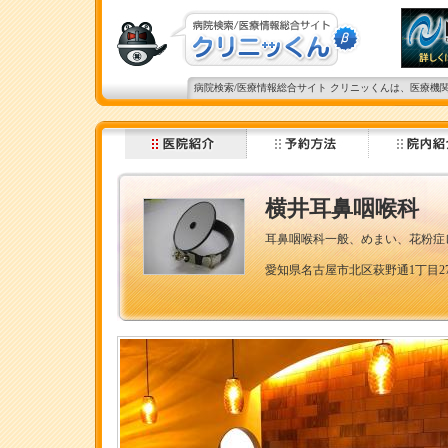
病院検索/医療情報総合サイト クリニッくんは、医療機
横井耳鼻咽喉科
耳鼻咽喉科一般、めまい、花粉症
愛知県名古屋市北区萩野通1丁目2