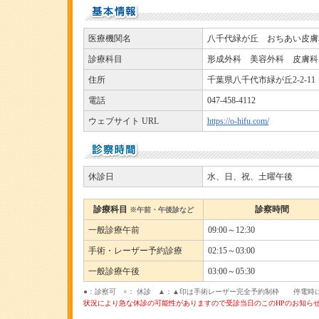
医療機関名
八千代緑が丘 おちあい皮膚
診療科目
形成外科 美容外科 皮膚
住所
千葉県八千代市緑が丘2-2-11
電話
047-458-4112
ウェブサイト URL
https://o-hifu.com/
休診日
水、日、祝、土曜午後
診療科目
診察時間
※午前・午後診など
一般診療午前
09:00～12:30
手術・レーザー予約診療
02:15～03:00
一般診療午後
03:00～05:30
●：診察可 ×： 休診 ▲：▲印は手術レーザー完全予約制枠 停電時
状況により急な休診の可能性がありますので受診当日のこのHPのお知ら