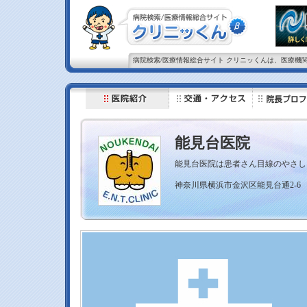
病院検索/医療情報総合サイト クリニッくんは、医療機
能見台医院
能見台医院は患者さん目線のやさし
神奈川県横浜市金沢区能見台通2-6 