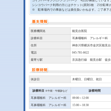
コインパーキング(シンコウパーク 4台)が隣接しています
シンコウパーク利用の方にはチケット(原則1枚 25分駐車
※ 駐車場内での事故などは責任負いかねます。ご了承下
医療機関名
能見台医院
診療科目
耳鼻咽喉科 アレルギー科
住所
神奈川県横浜市金沢区能見台通2
電話
045-781-6622
最寄り駅
京浜急行線 能見台駅 徒歩
休診日
木曜日、日曜日、祝日
診療科目
診察時間
※午前・午後診など
耳鼻咽喉科 アレルギー科
09:00～12:00
耳鼻咽喉科 アレルギー科
15:00～18:30