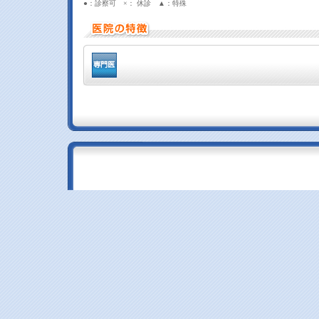
●：診察可 ×： 休診 ▲：特殊