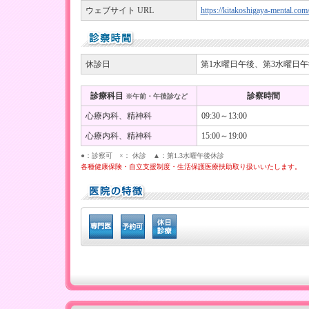
ウェブサイト URL
https://kitakoshigaya-mental.com
休診日
第1水曜日午後、第3水曜日午
診療科目
診察時間
※午前・午後診など
心療内科、精神科
09:30～13:00
心療内科、精神科
15:00～19:00
●：診察可 ×： 休診 ▲：第1.3水曜午後休診
各種健康保険・自立支援制度・生活保護医療扶助取り扱いいたします。