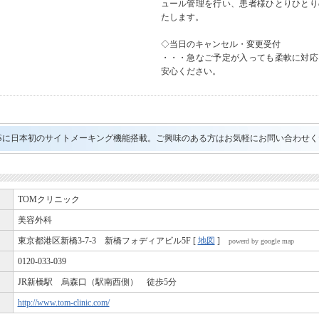
ュール管理を行い、患者様ひとりひとり
たします。
◇当日のキャンセル・変更受付
・・・急なご予定が入っても柔軟に対応
安心ください。
ARTASに日本初のサイトメーキング機能搭載。ご興味のある方はお気軽にお問い合わせ
TOMクリニック
美容外科
東京都港区新橋3-7-3 新橋フォディアビル5F [
地図
]
powerd by google map
0120-033-039
JR新橋駅 烏森口（駅南西側） 徒歩5分
http://www.tom-clinic.com/