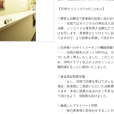
【TOMクリニック5つのこだわり】
◇豊富な治療法で患者様の症状に合わせ
・・・当院ではオリジナルの再生注入治
治療、ノンニードル電気導入治療などで
けを行います。患者様ひとりひとりに合
りますので、より効果を実感して頂きや
◇日本唯一のサイトメーキング機能搭載AR
・・・当院の植毛ロボットARTASは、
でいち早く導入いたしました。このこと
れ、2000グラフト以上のメガセッショ
幅削減することに成功いたしました。
◇返金保証制度完備
・・・もし、当院で治療を受けて少しも
場合、患者様にご負担いただいた治療費
ります。本当に効果があるのかご不安を
て頂けるよう、当制度を設けました。
◇徹底したプライベート空間
・・・他の患者様と顔合わせすることが