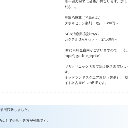
※一部の院では価格が異なります。詳し
ださい。
早漏治療薬（初診のみ）
ダポキセチン製剤 1錠 1,490円～
AGA治療薬(初診のみ)
カクテル 3ヵ月セット 27,000円～
HPにも料金案内がございますので、下記
https://giga-clinic.jp/price/
ギガクリニック名古屋院はJR名古屋駅よ
す。
ミッドランドスクエア東側（裏側）、名
イト名古屋ビルのB1Fです。
、新規開院致しました。
約なしで受診・処方が可能です。