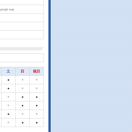
 google map
土
日
祝日
●
×
×
●
×
×
×
●
●
×
●
●
●
×
×
×
●
●