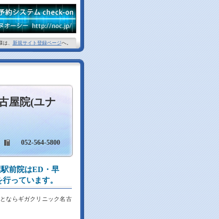
様は、
新規サイト登録ページ
へ。
古屋院(ユナ
052-564-5800
駅前院はED・早
を行っています。
のことならギガクリニック名古