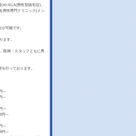
)やAGA(男性型脱毛症)、
る男性専門クリニック(メン
方が可能です。
ります。
、医師・スタッフともに男
診察を行っております。
0円～
0円～
0円～
50円～
0円～
40円～