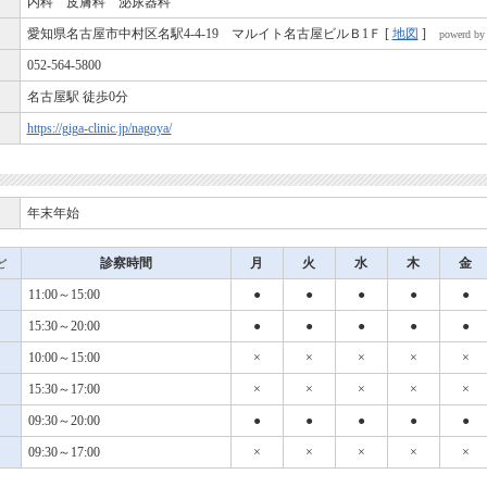
内科 皮膚科 泌尿器科
愛知県名古屋市中村区名駅4-4-19 マルイト名古屋ビルＢ1Ｆ [
地図
]
powerd by
052-564-5800
名古屋駅 徒歩0分
https://giga-clinic.jp/nagoya/
年末年始
診察時間
月
火
水
木
金
ど
11:00～15:00
●
●
●
●
●
15:30～20:00
●
●
●
●
●
10:00～15:00
×
×
×
×
×
15:30～17:00
×
×
×
×
×
09:30～20:00
●
●
●
●
●
09:30～17:00
×
×
×
×
×