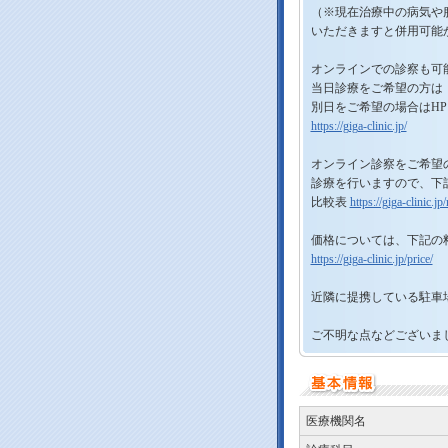
（※現在治療中の病気や
いただきますと併用可能
オンラインでの診察も可
当日診療をご希望の方は TE
別日をご希望の場合はH
https://giga-clinic.jp/
オンライン診察をご希望
診療を行いますので、下
比較表
https://giga-clinic.
価格については、下記の
https://giga-clinic.jp/price/
近隣に提携している駐車
ご不明な点などございま
医療機関名