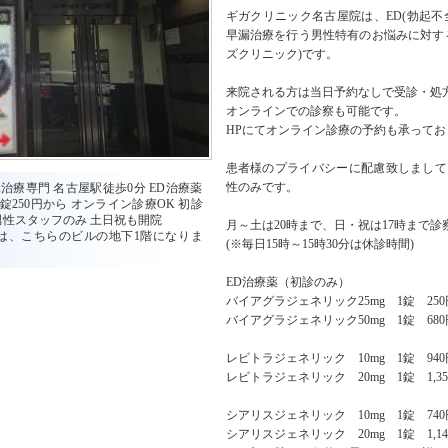
ギガクリニック名古屋院は、ED(勃起不全
早漏治療を行う男性特有のお悩みに対す
ズクリニック)です。
来院される方は当日予約なしで受診・処
オンラインでの診察も可能です。
HPにてオンライン診療の予約も承ってお
患者様のプライバシーに配慮致しまして
性のみです。
治療専門 名古屋駅徒歩0分 ED治療薬
250円から オンライン診療OK 初診
男性スタッフのみ 土日祝も開院
月～土は20時まで、日・祝は17時まで
は、こちらのビルの地下1階になりま
(※毎日15時～15時30分は休診時間)
ED治療薬（初診のみ）
バイアグラジェネリック25mg 1錠 25
バイアグラジェネリック50mg 1錠 68
レビトラジェネリック 10mg 1錠 94
レビトラジェネリック 20mg 1錠 1,3
シアリスジェネリック 10mg 1錠 74
シアリスジェネリック 20mg 1錠 1,1