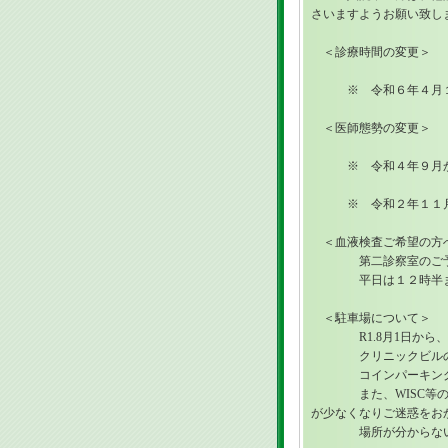
さいますようお願い致し
＜診療時間の変更＞
※ 令和６年４月１日
＜医師態勢の変更＞
※ 令和４年９月から
※ 令和２年１１月２
＜血液検査ご希望の方
第二診察室のご予
平日は１２時半まで、
＜駐車場について＞
R1.8月1日から、
クリニックビルの３台
コインパーキングをご
また、WISC等の検
が少なくなりご迷惑をお
場所が分からない時は