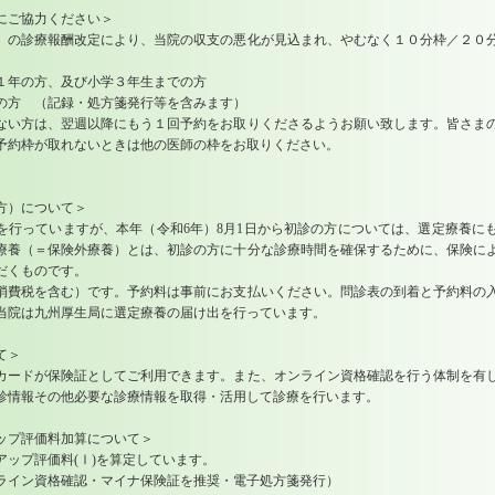
にご協力ください＞
の診療報酬改定により、当院の収支の悪化が見込まれ、やむなく１０分枠／２０
１年の方、及び小学３年生までの方
の方 （記録・処方箋発行等を含みます）
ない方は、翌週以降にもう１回予約をお取りくださるようお願い致します。皆さま
予約枠が取れないときは他の医師の枠をお取りください。
方）について＞
を行っていますが、本年（令和6年）8月1日から初診の方については、選定療養に
療養（＝保険外療養）とは、初診の方に十分な診療時間を確保するために、保険に
だくものです。
消費税を含む）です。予約料は事前にお支払いください。問診表の到着と予約料の
当院は九州厚生局に選定療養の届け出を行っています。
て＞
カードが保険証としてご利用できます。また、オンライン資格確認を行う体制を
診情報その他必要な診療情報を取得・活用して診療を行います。
ップ評価料加算について＞
ップ評価料(Ⅰ)を算定しています。
ライン資格確認・マイナ保険証を推奨・電子処方箋発行）