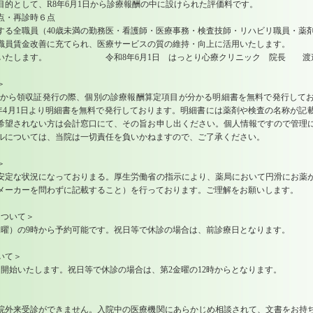
目的として、R8年6月1日から診療報酬の中に設けられた評価料です。
点・再診時６点
する全職員（40歳未満の勤務医・看護師・医療事務・検査技師・リハビリ職員・薬剤
職員賃金改善に充てられ、医療サービスの質の維持・向上に活用いたします。
いいたします。 令和8年6月1日 はっとり心療クリニック 院長 渡
＞
1日から領収証発行の際、個別の診療報酬算定項目が分かる明細書を無料で発行して
8年4月1日より明細書を無料で発行しております。明細書には薬剤や検査の名称が記
希望されない方は会計窓口にて、その旨お申し出ください。個人情報ですので管理
ルについては、当院は一切責任を負いかねますので、ご了承ください。
＞
安定な状況になっておりまる。厚生労働省の指示により、薬局において円滑にお薬
メーカーを問わずに記載すること）を行っております。ご理解をお願いします。
ついて＞
）の9時から予約可能です。祝日等で休診の場合は、前診療日となります。
いて＞
始いたします。祝日等で休診の場合は、第2金曜の12時からとなります。
来受診ができません。入院中の医療機関にあらかじめ相談されて、文書をお持ち