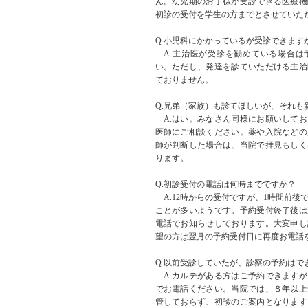
ん。幼児期のお子様が受診できる医療機
初診の受付を学生の方までとさせていた
Q.小児科にかかっているが受診できます
A.主治医が受診を勧めている場合は
い。ただし、発達を診ていただける主治
ておりません。
Q.兄弟（家族）も診てほしいが、それも
A.はい。みなさん同様にお願いしてお
医師にご相談ください。薬や入院などの
師が判断した場合は、当院で拝見もしく
ります。
Q.初診受付の電話は何時までですか？
A.12時からの受付ですが、1時間前後
ことが多いようです。予約受付終了後は
電話でお知らせしております。大変申し
望の方は翌月の予約受付日に再度お電話
Q.以前受診していたが、診察の予約はで
A.カルテがある方はご予約できますが
でお電話ください。当院では、８年以上
管しておらず、初診のご案内となります