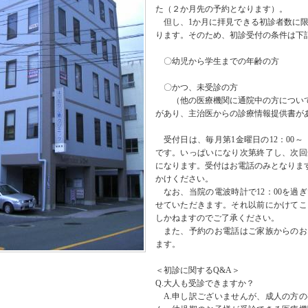
た（２か月先の予約となります）。
但し、1か月に拝見できる初診者数に限
ります。そのため、初診受付の条件は下
〇幼児から学生までの年齢の方
〇かつ、未受診の方
（他の医療機関に通院中の方について
があり、主治医からの診療情報提供書が
受付日は、毎月第1金曜日の12：00～
です。いっぱいになり次第終了し、次回
になります。受付はお電話のみとなりますので、
かけください。
なお、当院の電波時計で12：00を過
せていただきます。それ以前にかけてこ
しかねますのでご了承ください。
また、予約のお電話はご家族からのお
ます。
＜初診に関するQ&A＞
Q.大人も受診できますか？
A.申し訳ございませんが、成人の方の