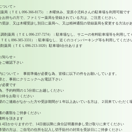
について＞
ＥＬ096-366-8175）：木曜休み、室原小児科さんの駐車場を利用可能です
の方で、ファミリー薬局を登録されている方は、ご注意ください。
は木曜受診し別日に薬局へ、又は精神通院の登録薬局を変更する方法があ
（ＴＥＬ096-237-7274）：駐車場なし、サニーの有料駐車場等を利用して
96-385-3331）：駐車場なし、近くのコインパーキング等を利用してくださ
ＴＥＬ096-213-1020）駐車場6台分あります
お知らせ＞
確認下さい
約について＞ 事前準備が必要な為、皆様に以下の件をお願いしています。
、事前にクリニックへお電話下さい
必要です
約時間の１5分前にお越しください
枠をお取りください
ご連絡がなかった方や受診期間が１年以上あいている方は、２回来ていただく場
書類をご持参ください
料を頂きます
かかりますので、14日後以降に身分証明書持参し受け取りに来てください
は、ご自宅の住所を記入し切手貼付の封筒を受診日にご持参ください