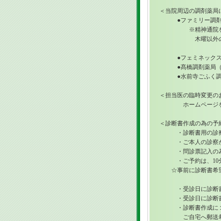
＜当院周辺の調剤薬局
●ファミリー調剤薬局（Ｔ
※精神通院をお持ち
木曜以外の受診、又
●フェミネックス調剤薬局
●髙橋調剤薬局（ＴＥＬ0
●水前寺ごふく調剤薬局（
＜担当医の臨時変更の
ホームページをご
＜診断書作成の為の予
・診断書用の診察と
・ご本人の診察が
・問診票記入の為、予
・ご予約は、10分
☆事前に診断書希望の
・受診日に診断書の
・受診日に診断書
・診断書作成に１4日
ご自宅へ郵送希望の方