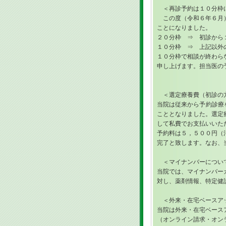
＜再診予約は１０分枠
この度（令和６年６月）
ことになりました。
２０分枠 ⇒ 初診から
１０分枠 ⇒ 上記以外
１０分枠で相談が終わら
申し上げます。担当医の
＜選定療養費（初診の
当院は従来から予約診療
こととなりました。選定
して私費でお支払いいた
予約料は５，５００円（
完了と致します。なお、
＜マイナンバーについ
当院では、マイナンバー
対し、薬剤情報、特定健
＜外来・在宅ベースア
当院は外来・在宅ベースア
（オンライン請求・オン