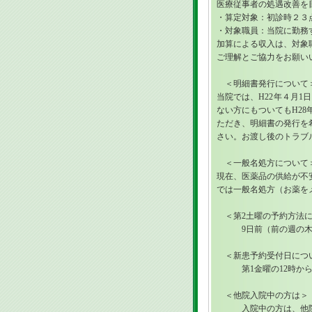
医療従事者の処遇改善を
・算定対象：初診時２３
・対象職員：当院に勤務
加算による収入は、対象
ご理解とご協力をお願
＜明細書発行について
当院では、H22年４月
ない方にもついてもH2
ただき、明細書の発行を
さい。お渡し後のトラブ
＜一般名処方について
現在、医薬品の供給が不
では一般名処方（お薬を
＜第2土曜の予約方法に
9日前（前の週の木曜
＜新患予約受付日につ
第1金曜の12時から開
＜他院入院中の方は＞
入院中の方は、他院外