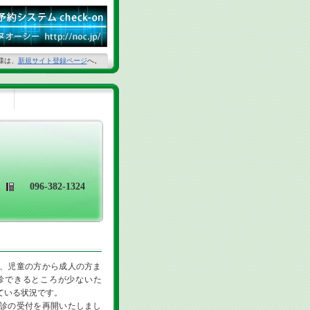
様は、
新規サイト登録ページ
へ。
096-382-1324
、児童の方から成人の方ま
診できるところが少ないた
ている状況です。
診の受付を再開いたしまし