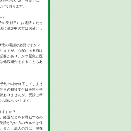
関が少ない為、当院では、
だいております。
か？
予約受付日にお電話くださ
医に受診中の方はお受けし
新患の電話が必要ですか？
りますが、心配がある時は
必要があり、かつ緊急と医
は他院紹介をすることもあ
で予約の枠が終了してしまう
翌月の初診受付日を留守番
訳ありませんが、受診ご希
をお願いいたします。
きますか？
、経過などをお尋ねするの
受診がない方のカルテは保
。また、成人の方は、現在